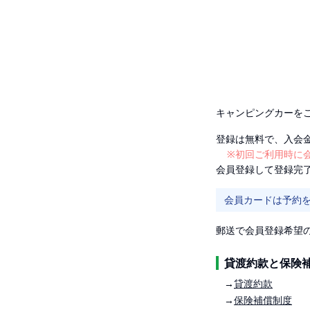
キャンピングカーを
登録は無料で、入会
※初回ご利用時に会
会員登録して登録完
会員カードは予約
郵送で会員登録希望
貸渡約款と保険
→
貸渡約款
→
保険補償制度