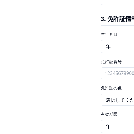
3. 免許証情
生年月日
免許証番号
免許証の色
有効期限