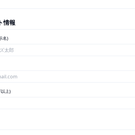
ント情報
示名)
字以上)