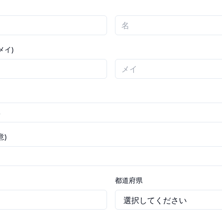
メイ)
意)
都道府県